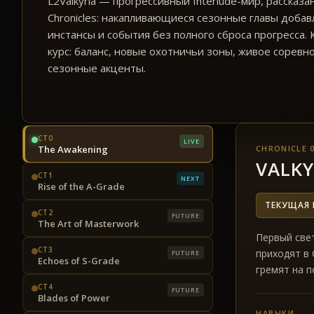
L2Valkyria — прогрессивный Interlude-мир, рассказа
Chronicles: накапливающиеся сезонные главы добав
инстансы и события без полного сброса прогресса.
курс: баланс, новые охотничьи зоны, живое соревн
сезонные акценты.
CT0
LIVE
The Awakening
CHRONICLE 
VALKY
CT1
NEXT
Rise of the A-Grade
ТЕКУЩАЯ 
CT2
FUTURE
The Art of Masterwork
Первый свет
CT3
приходят в 
FUTURE
Echoes of S-Grade
гремят на п
CT4
FUTURE
Blades of Power
НАВЫКИ