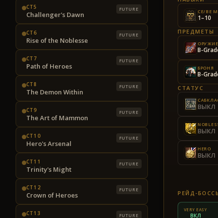
CT5
FUTURE
CE/BE M
Challenger's Dawn
1–10
ПРЕДМЕТЫ
CT6
FUTURE
Rise of the Noblesse
ОРУЖИ
B-Grad
CT7
FUTURE
Path of Heroes
БРОНЯ
B-Grad
CT8
FUTURE
СТАТУС
The Demon Within
САБКЛА
ВЫКЛ
CT9
FUTURE
The Art of Mammon
NOBLES
ВЫКЛ
CT10
FUTURE
Hero's Arsenal
HERO
ВЫКЛ
CT11
FUTURE
Trinity's Might
CT12
FUTURE
РЕЙД-БОСС
Crown of Heroes
VERY EASY
CT13
ВКЛ
FUTURE