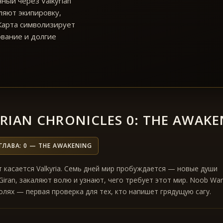
нный через Valkyrian
ляют экипировку,
 Карта символизирует
ование и долгие
0
RIAN CHRONICLES 0: THE AWAK
ГЛАВА: 0 — THE AWAKENING
 касается Valkyria. Семь дней мир пробуждается — новые души
Giran, закаляют волю и узнают, чего требует этот мир. Noob War
олях — первая проверка для тех, кто напишет грядущую сагу.