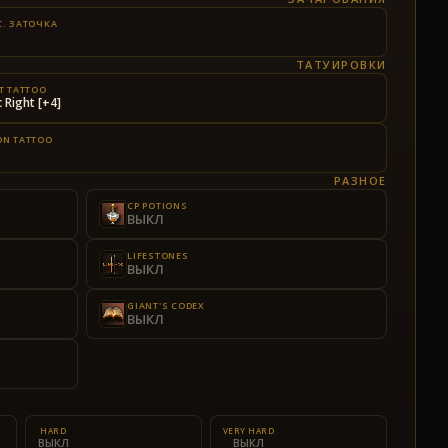
. ЗАТОЧКА
ТАТУИРОВКИ
T TATTOO
c Right [+4]
N TATTOO
РАЗНОЕ
CP POTIONS
ВЫКЛ
LIFESTONES
ВЫКЛ
GIANT'S CODEX
ВЫКЛ
HARD
VERY HARD
ВЫКЛ
ВЫКЛ