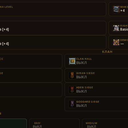
AX LEVEL
МАКС
+4
Е
RIGH
e [+4]
Basi
DEMO
e [+4]
—
КЛАН
СС
CLAN HALL
ВЫКЛ
SE
GIRAN SIEGE
ВЫКЛ
ADEN SIEGE
ВЫКЛ
GODDARD SIEGE
ВЫКЛ
Ы
EASY
MEDIUM
ВЫКЛ
ВЫКЛ