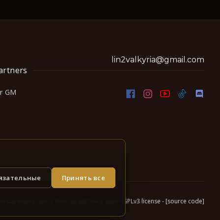
lin2valkyria@gmail.com
artners
or GM
бязательные
Принять все
6 L2Valkyria.com
|
Running software under GPLv3 license -
[source code]